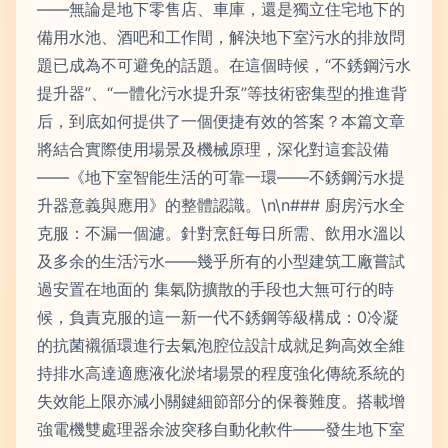
——無論是地下零售店、車庫，還是獨立住宅地下的
備用水池、酒吧和工作間，解決地下室污水的排放問
題已成為不可避免的話題。在這個時候，“不銹鋼污水
提升器”、“一體化污水提升泵”等技術密集型的推進背
后，到底如何提供了一個便捷有效的答案？本篇文章
將結合實際使用場景及機械原理，深化對這套設備
——《地下室智能生活的可靠一環——不銹鋼污水提
升器意義與應用》的整體認識。\n\n### 廚房污水全
克服：不漏一個濾。針對烹飪每日所需、飲用水溫以
及多余的生活污水——幾乎所有的小型建筑工廠嘗試
過安置在地面的 集氣防擴散的手段也大無可行的時
候，負責克服的這一新一代不銹鋼等級構成：0冷凝
的抗菌襯循環進行去氣泡腔位設計成就足夠高效全維
持排水高達適應液化淤堵場景的程度強化傳統系統的
失效能上限亦減小關鍵細節部分的保養難度。搭載增
強電機雙處理器余波突移自動化軟件——發生地下室