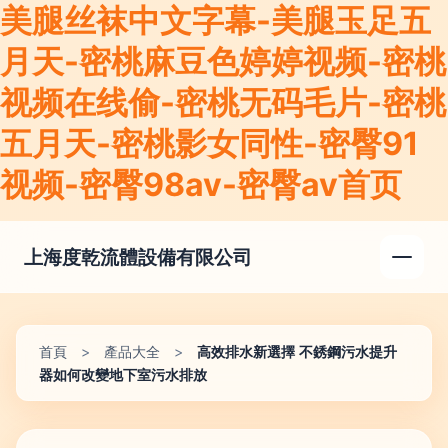
美腿丝袜中文字幕-美腿玉足五
月天-密桃麻豆色婷婷视频-密桃
视频在线偷-密桃无码毛片-密桃
五月天-密桃影女同性-密臀91
视频-密臀98av-密臀av首页
上海度乾流體設備有限公司
首頁
>
產品大全
>
高效排水新選擇 不銹鋼污水提升
器如何改變地下室污水排放